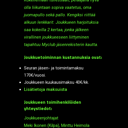
Kokeilemaan tullessaan, pelaajalla hyvä
olla liikuntaan sopiva vaatetus, oma
juomapullo sekä pallo. Kengiksi riittää
alkuun lenkkarit. Joukkueen harjoituksia
saa kokeilla 2 kertaa, jonka jälkeen
virallinen joukkueeseen liittyminen
tapahtuu Myclub jäsenrekisterin kautta.
Joukkuetoiminnan kustannuksia ovat:
Seuran jäsen- ja toimintamaksu
170€/vuosi.
Joukkueen kuukausimaksu 40€/kk.
Lisätietoja maksuista
Joukkueen toimihenkilöiden
yhteystiedot:
Joukkueenjohtaja
t
Meki Ikonen (Kilpa), Minttu Heimola