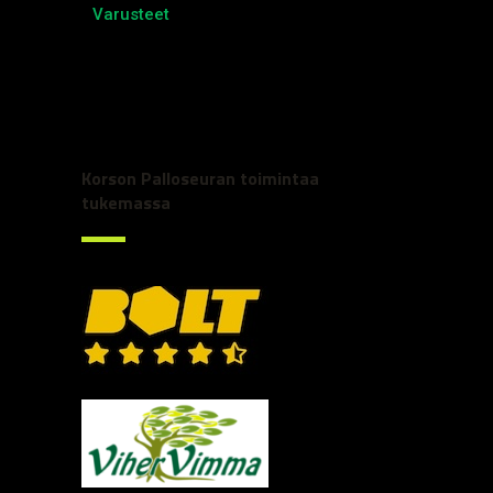
Varusteet
Korson Palloseuran toimintaa
tukemassa