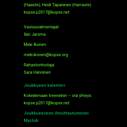
(Haaste), Heidi Tapaninen (Harraste)
kopse.p2017@kopse.net
Vastuuvalmentajat
Ilari Jarsma
Meki Ikonen
meki.ikonen@kopse.org
Rahastonhoitaja
Sara Hänninen
Joukkueen kalenteri
Kokeilemaan treeneihin – ota yhteys:
kopse.p2017@kopse.net
Joukkueeseen ilmoittautuminen
Myclub