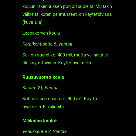
koulun rakennuksen pohjois­puolelta. Muitakin
välineitä, kuten pehmusteet, on käytettävissä
(kuva alla).
Leppäkorven koulu
Korpikontiontie 5, Vantaa
Sali on suurehko, 400 m
, mutta välineitä ei
2
ole käytettävissä. Käyttö avaimella.
Ruusuvuoren koulu
Kisatie 21, Vantaa
Kohtuullisen suuri sali, 400 m
. Käyttö
2
avaimella. Ei välineitä.
Mikkolan koulut
Venuksentie 2, Vantaa