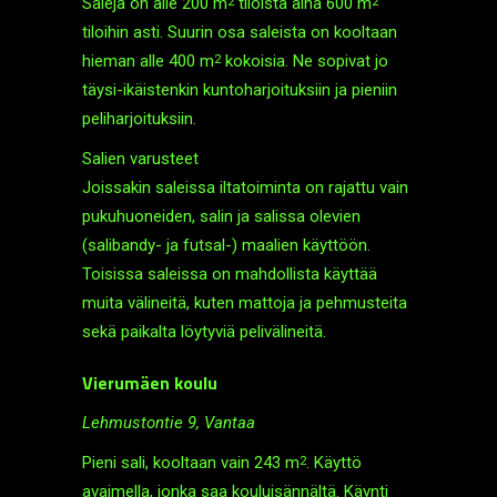
Saleja on alle 200 m
tiloista aina 600 m
2
2
tiloihin asti. Suurin osa saleista on kooltaan
hieman alle 400 m
kokoisia. Ne sopivat jo
2
täysi-ikäistenkin kunto­harjoituksiin ja pieniin
peli­harjoituksiin.
Salien varusteet
Joissakin saleissa ilta­toiminta on rajattu vain
pukuhuoneiden, salin ja salissa olevien
(salibandy- ja futsal-) maalien käyttöön.
Toisissa saleissa on mahdollista käyttää
muita välineitä, kuten mattoja ja pehmusteita
sekä paikalta löytyviä peli­välineitä.
Vierumäen koulu
Lehmustontie 9, Vantaa
Pieni sali, kooltaan vain 243 m
. Käyttö
2
avaimella, jonka saa kouluisännältä. Käynti