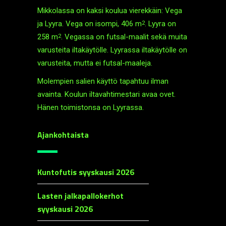
Mikkolassa on kaksi koulua vierekkäin: Vega
ja Lyyra. Vega on isompi, 406 m
. Lyyra on
2
258 m
. Vegassa on futsal-maalit sekä muita
2
varusteita ilta­käytölle. Lyyrassa ilta­käytölle on
varusteita, mutta ei futsal-maaleja.
Molempien salien käyttö tapahtuu ilman
avainta. Koulun ilta­vahti­mestari avaa ovet.
Hänen toimistonsa on Lyyrassa.
Ajankohtaista
Kuntofutis syyskausi 2026
Lasten jalkapallokerhot
syyskausi 2026