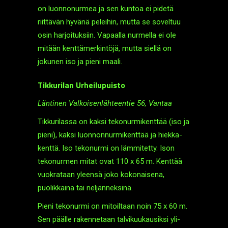
on luonnonurmea ja sen kuntoa ei pidetä
riittävän hyvänä peleihin, mutta se soveltuu
osin harjoituksiin. Vapaalla nurmella ei ole
mitään kenttä­merkintöjä, mutta siellä on
jokunen iso ja pieni maali.
Tikkurilan Urheilupuisto
Läntinen Valkoisenlähteentie 56, Vantaa
Tikkurilassa on kaksi teko­nurmi­kenttää (iso ja
pieni), kaksi luonnon­nurmi­kenttää ja hiekka­
kenttä. Iso teko­nurmi on lämmitetty. Ison
teko­nurmen mitat ovat 110 x 65 m. Kenttää
vuokrataan yleensä joko kokonaisena,
puolikkaina tai neljänneksinä.
Pieni tekonurmi on mitoiltaan noin 75 x 60 m.
Sen päälle rakennetaan talvi­kuukausiksi yli­