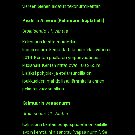
viereen pienen aidatun teko­nurmi­kentän.
Peakfin Areena (Kalmuurin kuplahalli)
Urpiaisentie 11, Vantaa
Kalmuurin kenttä muutettiin
luonnonnurmikentästä teko­nurmeksi vuonna
2014. Kentän päällä on ympärivuotisesti
kuplahalli. Kentän mitat ovat 100 x 65 m.
Lisäksi pohjois- ja etelä­reunoilla on
joukkueiden mahdollista lämmitellä ennen
pelin tai vuoron alkua.
Kalmuurin vapaanurmi
Urpiaisentie 11, Vantaa
Kalmuurin kentän pohjois­puolella on kaikille
avoin kenttä, niin sanottu ”vapaa nurmi”. Se