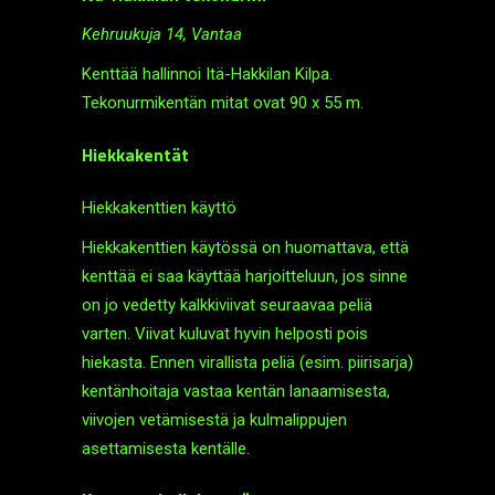
Kehruukuja 14, Vantaa
Kenttää hallinnoi Itä-Hakkilan Kilpa.
Tekonurmikentän mitat ovat 90 x 55 m.
Hiekkakentät
Hiekkakenttien käyttö
Hiekkakenttien käytössä on huomattava, että
kenttää ei saa käyttää harjoitteluun, jos sinne
on jo vedetty kalkki­viivat seuraavaa peliä
varten. Viivat kuluvat hyvin helposti pois
hiekasta. Ennen virallista peliä (esim. piiri­sarja)
kentän­hoitaja vastaa kentän lanaamisesta,
viivojen vetämisestä ja kulma­lippujen
asettamisesta kentälle.