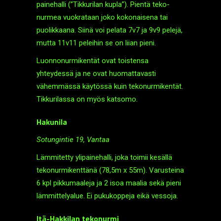
paine­halli (”Tikkurilan kupla”). Pientä teko­
nurmea vuokrataan joko kokonaisena tai
puolikkaana. Siinä voi pelata 7v7 ja 9v9 pelejä,
mutta 11v11 peleihin se on liian pieni.
Luonnonurmikentät ovat toistensa
yhteydessä ja ne ovat huomattavasti
vähemmässä käytössä kuin teko­nurmi­kentät.
Tikkurilassa on myös katsomo.
Hakunila
Sotungintie 19, Vantaa
Lämmitetty ylipaine­halli, joka toimii kesällä
teko­nurmi­kenttänä (78,5m x 55m). Varusteina
6 kpl pikkumaaleja ja 2 isoa maalia sekä pieni
lämmittelyalue. Ei pukukoppeja eikä vessoja.
Itä-Hakkilan tekonurmi