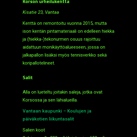
Korson urheilukenttä
Kisatie 23, Vantaa
Kenttä on remontoitu vuonna 2015, mutta
ison kentän pinta­materiaali on edelleen hiekka
ja (hiekka-)teko­nurmen osuus rajoittuu
aidattuun moni­käyttö­alueeseen, jossa on
jalka­pallon lisäksi myös tennis­verkko sekä
kori­pallo­telineet.
Salit
Alla on lueteltu joitakin saleja, jotka ovat
Korsossa ja sen lähi­alueilla.
Vantaan kaupunki – Koulujen ja
päiväkotien liikuntasalit
Salien koot