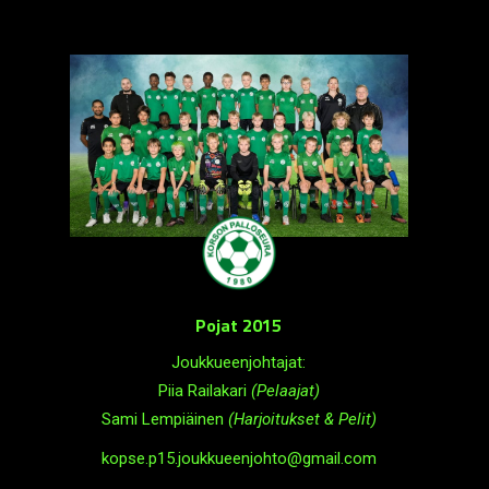
Pojat 2015
Joukkueenjohtajat:
Piia Railakari
(Pelaajat)
Sami Lempiäinen
(Harjoitukset & Pelit)
kopse.p15.joukkueenjohto@gmail.com