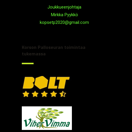
Joukkueenjohtaja
Mirkka Pyykkö
kopsetp2020@gmail.com
Korson Palloseuran toimintaa
tukemassa