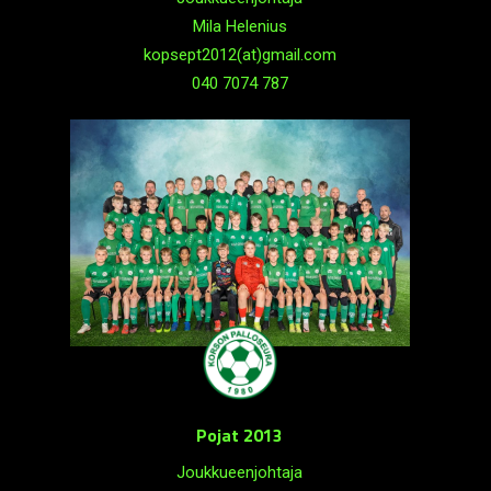
Mila Helenius
kopsept2012(at)gmail.com
040 7074 787
Pojat 2013
Joukkueenjohtaja